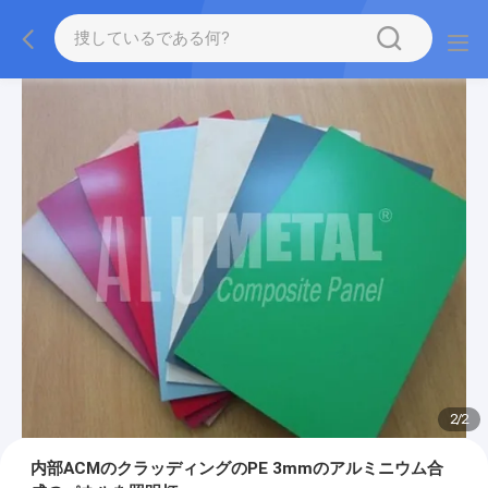
2
/
2
内部ACMのクラッディングのPE 3mmのアルミニウム合