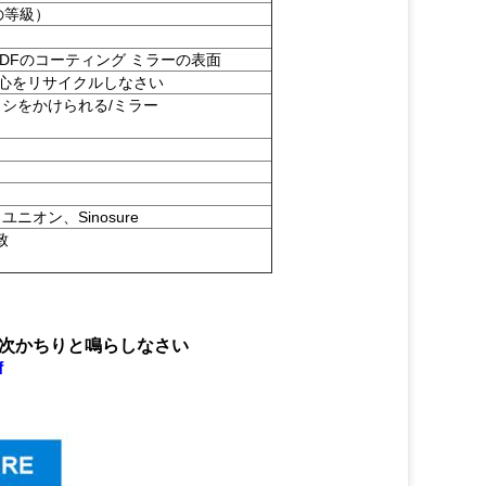
他の等級）
DFのコーティング ミラーの表面
の中心をリサイクルしなさい
/ブラシをかけられる/ミラー
ニオン、Sinosure
致
次かちりと鳴らしなさい
f