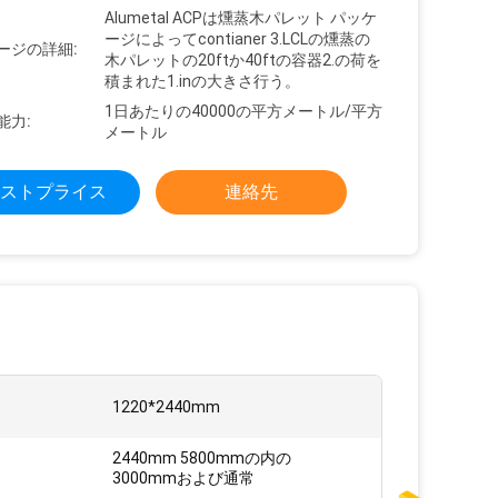
Alumetal ACPは燻蒸木パレット パッケ
ージによってcontianer 3.LCLの燻蒸の
ージの詳細:
木パレットの20ftか40ftの容器2.の荷を
積まれた1.inの大きさ行う。
1日あたりの40000の平方メートル/平方
能力:
メートル
ストプライス
連絡先
:
1220*2440mm
2440mm 5800mmの内の
3000mmおよび通常