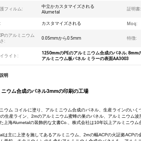
中立かカスタマイズされる
護フィルム:
証明書
Alumetal
:
カスタマイズされる
Moq:
CPのアルミニウム
0.05mmから0.5mm
特徴:
さ:
1250mmのPEのアルミニウム合成のパネル
,
8mm
イライト:
アルミニウム板パネル ミラーの表面AA3003
説明
ミニウム合成のパネル3mmの印刷の工場
ニウム コイルに塗り、アルミニウム合成のパネル、生産ラインのいくつ
Pの生産ライン、2mのアルミニウム蜜蜂の巣のパネル、アルミニウム
た上海Alumetalの装飾的な文書Co.、株式会社は10年以上アルミニ
metalは主に上塗を施してあるアルミニウム、2mの幅ACPの火証拠A