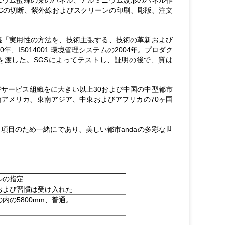
ニウム蜜蜂の巣のパネル、アルミニウム波形のパネル作
 CNCの切断、紫外線およびスクリーンの印刷、彫版、注文
義「実用性の方法を、技術主張する、技術の革新および
年、IS014001:環境管理システムの2004年。プロダク
を渡した。SGSによってテストし、証明の後で、質は
よびサービス組織をに大きい以上30および中国の中型都市
アメリカ、東南アジア、中東およびアフリカの70ヶ国
項目のため一緒にであり、美しい都市andaの多彩な世
ルの指定
0mmおよび習慣は受け入れた
mの内の5800mm、普通。