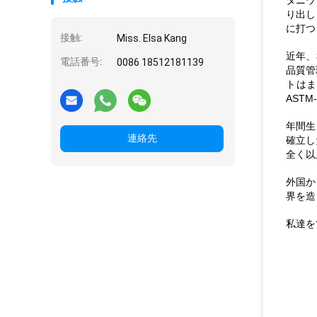
タニウ
り出し
に打つ
接触:
Miss. Elsa Kang
近年、
電話番号:
0086 18512181139
品質管
トはま
ASTM
年間生
連絡先
確立し
全く以
外国か
界を造
私達を