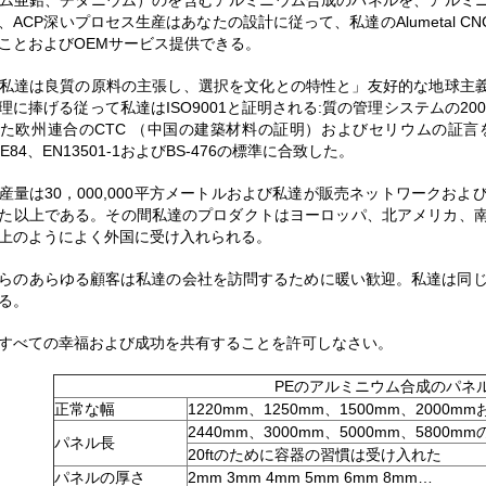
ム亜鉛、チタニウム）のを含むアルミニウム合成のパネルを、アルミ
、ACP深いプロセス生産はあなたの設計に従って、私達のAlumetal
ことおよびOEMサービス提供できる。
私達は良質の原料の主張し、選択を文化との特性と」友好的な地球主
理に捧げる従って私達はISO9001と証明される:質の管理システムの2000
た欧州連合のCTC （中国の建築材料の証明）およびセリウムの証言
-E84、EN13501-1およびBS-476の標準に合致した。
産量は30，000,000平方メートルおよび私達が販売ネットワークお
た以上である。その間私達のプロダクトはヨーロッパ、北アメリカ、南
上のようによく外国に受け入れられる。
らのあらゆる顧客は私達の会社を訪問するために暖い歓迎。私達は同じ
る。
すべての幸福および成功を共有することを許可しなさい。
PEのアルミニウム合成のパネ
正常な幅
1220mm、1250mm、1500mm、200
2440mm、3000mm、5000mm、5800m
パネル長
20ftのために容器の習慣は受け入れた
パネルの厚さ
2mm 3mm 4mm 5mm 6mm 8mm…