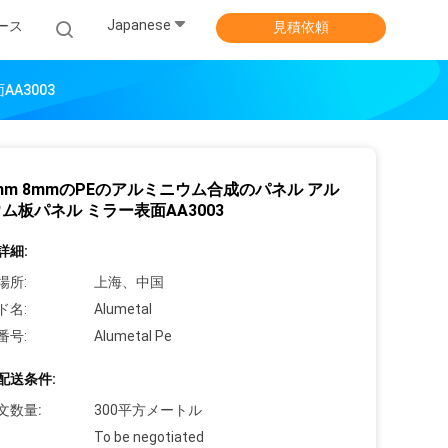
Japanese
ース
見積依頼
A3003
0mm 8mmのPEのアルミニウム合成のパネル アル
ム板パネル ミラー表面AA3003
詳細:
場所:
上海、中国
ド名:
Alumetal
番号:
Alumetal Pe
配送条件:
文数量:
300平方メートル
To be negotiated