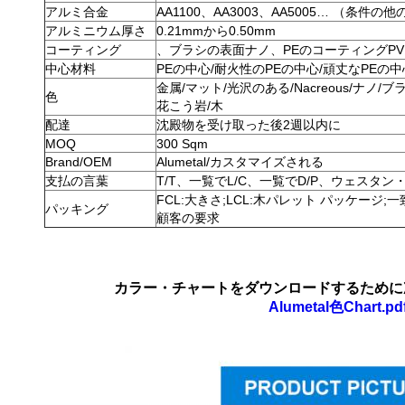
アルミ合金
AA1100、AA3003、AA5005… （条件の
アルミニウム厚さ
0.21mmから0.50mm
コーティング
、ブラシの表面ナノ、PEのコーティングPV
中心材料
PEの中心/耐火性のPEの中心/頑丈なPE
金属/マット/光沢のある/Nacreous/ナノ
色
花こう岩/木
配達
沈殿物を受け取った後2週以内に
MOQ
300 Sqm
Brand/OEM
Alumetal/カスタマイズされる
支払の言葉
T/T、一覧でL/C、一覧でD/P、ウェスタン・ユ
FCL:大きさ;LCL:木パレット パッケージ;一
パッキング
顧客の要求
カラー・チャートをダウンロードするために
Alumetal色Chart.pd