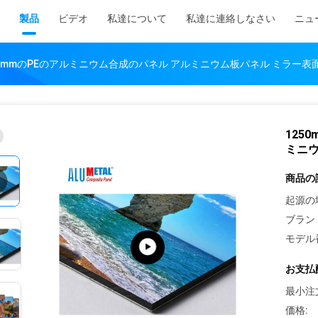
製品
ビデオ
私達について
私達に連絡しなさい
ニュ
m 8mmのPEのアルミニウム合成のパネル アルミニウム板パネル ミラー表面A
125
ミニウ
商品の
起源の
ブラン
モデル
お支払
最小注
価格: