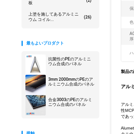
(2)
板
保
上塗を施してあるアルミニ
(26)
ウム コイル...
色
A
厚
最もよいプロダクト
ハ
抗菌性のPEのアルミニ
ウム合成のパネル
製品の
3mm 2000mmのPEのア
ルミニウム合成のパネル
アル
合金3003のPEのアルミ
ニウム合成のパネル
アルミ
性MC
であっ
Alu
接触