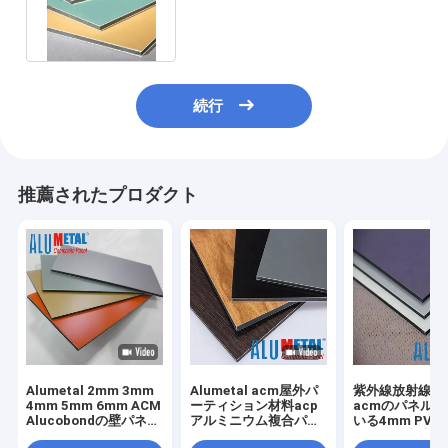
0.3mmアルミニウム壁パネル
続行
推薦されたプロダクト
Alumetal 2mm 3mm
Alumetal acm屋外パ
紫外線放射線防
4mm 5mm 6mm ACM
ーティション材料acp
acmのパネル
Alucobondの壁パネル
アルミニウム複合パネ
いる4mm PVD
のためのアルミニウム
ル
ミニウム合成の