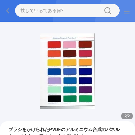
2
/
2
ブラシをかけられたPVDFのアルミニウム合成のパネル