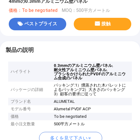
4mmの0.3mmアルミニウム壁パネル
価格：To be negotiated
MOQ：500平方メートル
ベストプライス
接触
製品の説明
,
0.3mmのアルミニウム壁パネル
,
耐火性アルミニウム壁パネル
ハイライト
ブラシをかけられたPVDFのアルミニウ
ム合成のパネル
パッキング:1）燻蒸された木パレットに
パッケージの詳細
よるパッキング2）大きさのパッキング
3）顧客の要求に従って
ブランド名
ALUMETAL
モデル番号
Alumetal PVDF ACP
価格
To be negotiated
最小注文数量
500平方メートル
多くを見て下さい