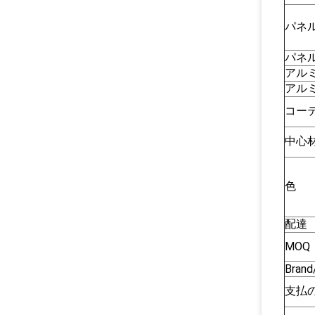
パネ
パネ
アル
アル
コー
中心
色
配達
MOQ
Bran
支払