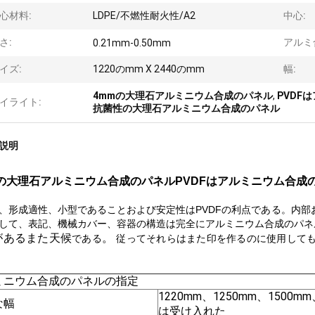
心材料:
LDPE/不燃性耐火性/A2
中心:
さ:
アルミ
0.21mm-0.50mm
イズ:
1220のmm X 2440のmm
幅:
4mmの大理石アルミニウム合成のパネル
,
PVDF
イライト:
抗菌性の大理石アルミニウム合成のパネル
説明
mの大理石アルミニウム合成のパネルPVDFはアルミニウム合成
、形成適性、小型であることおよび安定性はPVDFの利点である。内
して、表記、機械カバー、容器の構造は完全にアルミニウム合成のパネ
があるまた天候
。
である
従ってそれらはまた印を作るのに使用して
ミニウム合成のパネルの指定
1220mm、1250mm、1500
な幅
は受け入れた