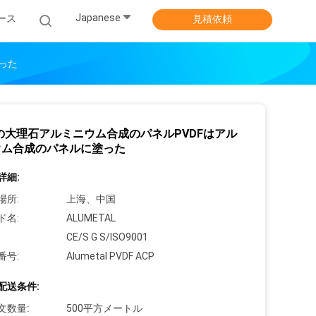
Japanese
ース
見積依頼
った
の大理石アルミニウム合成のパネルPVDFはアル
ウム合成のパネルに塗った
詳細:
場所:
上海、中国
ド名:
ALUMETAL
CE/S G S/ISO9001
番号:
Alumetal PVDF ACP
配送条件:
文数量:
500平方メートル