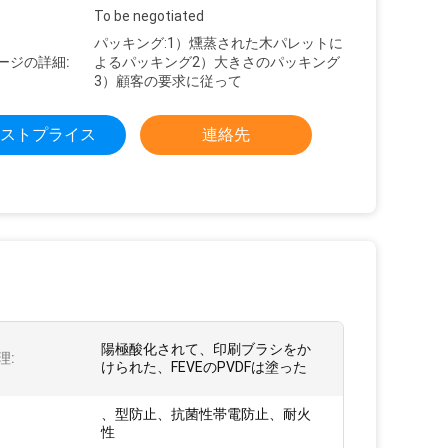
To be negotiated
パッキング:1）燻蒸された木パレットに
ージの詳細:
よるパッキング2）大きさのパッキング
3）顧客の要求に従って
ストプライス
連絡先
陽極酸化されて、印刷ブラシをか
理:
けられた、FEVEのPVDFは塗った
、型防止、抗菌性帯電防止、耐火
性