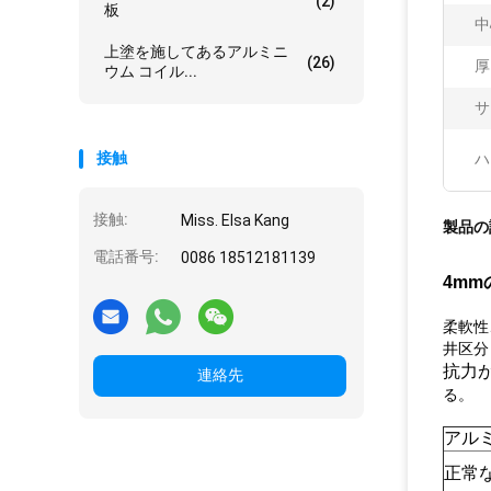
(2)
板
中
上塗を施してあるアルミニ
(26)
厚
ウム コイル...
サ
接触
ハ
接触:
Miss. Elsa Kang
製品の
電話番号:
0086 18512181139
4m
柔軟性
井区分
抗力
連絡先
る。
アル
正常