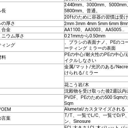
2440mm、3000mm、5000m
ル長
5800mm、普通。
20ftのために容器の習慣は受
ルの厚さ
2mm 3mm 4mm 5mm 6mm 8m
ミ合金
AA1100、AA3003、AA500
ミニウム厚さ
0.21mmから0.50mm
、ブラシの表面ナノ、PEのコー
ティング
ーティング ミラーの表面
PEの中心/耐火性のPEの中心
材料
イクルしなさい
金属/マット/光沢のある/Nacr
けられる/ミラー
花こう岩/木
沈殿物を受け取った後2週以内
PVDF、PEのための500 Sqm
Sqm
Alumetal/カスタマイズされる
d/OEM
T/T、一覧でL/C、一覧でD/
の言葉
ン、Sinosure
FCL:大きさ;LCL:木パレット 