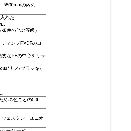
m、5800mmの内の
け入れた
m…
5… （条件の他の等級）
ティングPVDFのコ
/頑丈なPEの中心をリサ
eous/ナノ/ブラシをか
に
のための色ごとの600
P、ウェスタン・ユニオ
パッケージ;一致