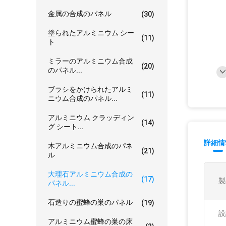
金属の合成のパネル
(30)
塗られたアルミニウム シー
(11)
ト
ミラーのアルミニウム合成
(20)
のパネル...
ブラシをかけられたアルミ
(11)
ニウム合成のパネル...
アルミニウム クラッディン
(14)
グ シート...
詳細情
木アルミニウム合成のパネ
(21)
ル
大理石アルミニウム合成の
(17)
製
パネル...
石造りの蜜蜂の巣のパネル
(19)
設
アルミニウム蜜蜂の巣の床