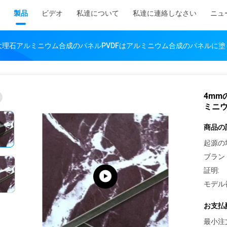
製品
ビデオ
私達について
私達に連絡しなさい
ニュ
大理石アルミニウム合成のパネルPVDFはアルミニウム合成のパネルに塗
4mm
ミニ
商品の
起源の
ブラン
証明:
モデル
お支払
最小注