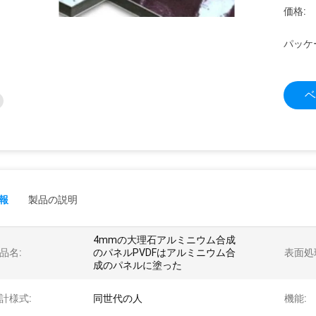
価格:
パッケ
ベ
報
製品の説明
4mmの大理石アルミニウム合成
品名:
のパネルPVDFはアルミニウム合
表面処
成のパネルに塗った
計様式:
同世代の人
機能: